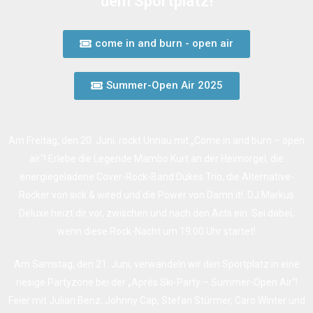
dem Sportplatz!
come in and burn - open air
Summer-Open Air 2025
Am Freitag, den 20. Juni, rockt Unnau mit „Come in and burn – open
air“! Erlebe die Legende Mambo Kurt an der Heimorgel, die
energiegeladene Cover-Rock-Band Dukes Trio, die Alternative-
Rocker von sick & wired und die Power von Damn it!. DJ Markus
Deluxe heizt dir vor, zwischen und nach den Acts ein. Sei dabei,
wenn diese Rock-Nacht um 19:00 Uhr startet!
Am Samstag, den 21. Juni, verwandeln wir den Sportplatz in eine
riesige Partyzone bei der „Après Ski-Party – Summer-Open Air“!
Feier mit Julian Benz, Johnny Cap, Stefan Stürmer, Caro Winter und