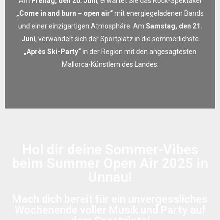
Am
Freitag, den 20. Juni
, erwartet Sie das Rock-Spektakel
„Come in and burn – open air“
mit energiegeladenen Bands
und einer einzigartigen Atmosphäre. Am
Samstag, den 21.
Juni
, verwandelt sich der Sportplatz in die sommerlichste
„Après Ski-Party“
in der Region mit den angesagtesten
Mallorca-Künstlern des Landes.
Hol dir deine Sommer-Vibes
beim Summer Open Air 2025 in
Unnau!
Mach dich bereit für ein unvergessliches
Wochenende voller Musik und Party auf