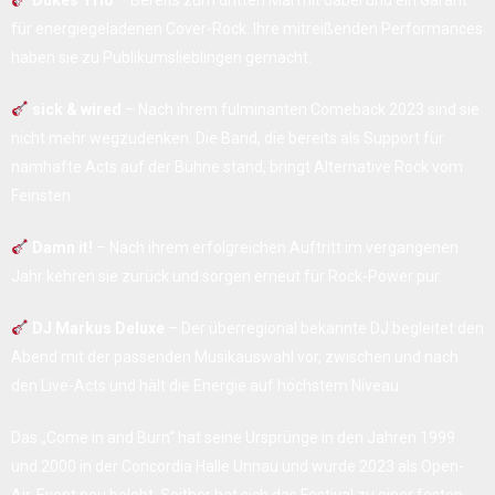
Dukes Trio
– Bereits zum dritten Mal mit dabei und ein Garant
für energiegeladenen Cover-Rock. Ihre mitreißenden Performances
haben sie zu Publikumslieblingen gemacht.
sick & wired
– Nach ihrem fulminanten Comeback 2023 sind sie
nicht mehr wegzudenken. Die Band, die bereits als Support für
namhafte Acts auf der Bühne stand, bringt Alternative Rock vom
Feinsten.
Damn it!
– Nach ihrem erfolgreichen Auftritt im vergangenen
Jahr kehren sie zurück und sorgen erneut für Rock-Power pur.
DJ Markus Deluxe
– Der überregional bekannte DJ begleitet den
Abend mit der passenden Musikauswahl vor, zwischen und nach
den Live-Acts und hält die Energie auf höchstem Niveau.
Das „Come in and Burn“ hat seine Ursprünge in den Jahren 1999
und 2000 in der Concordia Halle Unnau und wurde 2023 als Open-