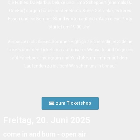
Die Fuffies. DJ Markus Deluxe und Timo Scheppert (ehemals DJ
OneEar) sorgen für die besten Beats. Kühle Getränke, leckeres
Essen und ein Bembel-Stand warten auf dich. Auch diese Party
startet um 19:00 Uhr!
Verpasse nicht dieses Sommer-Highlight! Sichere dir jetzt deine
Tickets über den Ticketshop auf unserer Webseite und folge uns
auf Facebook, Instagram und YouTube, um immer auf dem
Laufenden zu bleiben! Wir sehen uns in Unnau!
zum Ticketshop
Freitag, 20. Juni 2025
come in and burn - open air