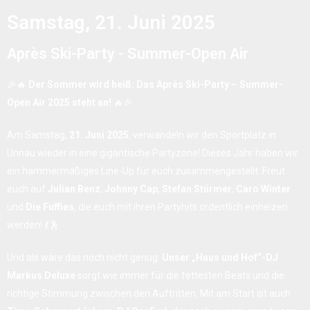
Samstag, 21. Juni 2025
Après Ski-Party - Summer-Open Air
🎉🔥
Der Sommer wird heiß: Das Après Ski-Party – Summer-
Open Air 2025 steht an!
🔥🎉
Am Samstag,
21. Juni 2025
, verwandeln wir den Sportplatz in
Unnau wieder in eine gigantische Partyzone! Dieses Jahr haben wir
ein hammermäßiges Line-Up für euch zusammengestellt: Freut
euch auf
Julian Benz
,
Johnny Cap
,
Stefan Stürmer
,
Caro Winter
und
Die Fuffies
, die euch mit ihren Partyhits ordentlich einheizen
werden! 💃🕺
Und als wäre das noch nicht genug:
Unser „Haus und Hof“-DJ
Markus Deluxe
sorgt wie immer für die fettesten Beats und die
richtige Stimmung zwischen den Auftritten. Mit am Start ist auch