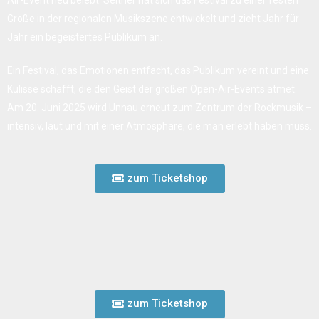
Air-Event neu belebt. Seither hat sich das Festival zu einer festen
Größe in der regionalen Musikszene entwickelt und zieht Jahr für
Jahr ein begeistertes Publikum an.
Ein Festival, das Emotionen entfacht, das Publikum vereint und eine
Kulisse schafft, die den Geist der großen Open-Air-Events atmet.
Am 20. Juni 2025 wird Unnau erneut zum Zentrum der Rockmusik –
intensiv, laut und mit einer Atmosphäre, die man erlebt haben muss.
zum Ticketshop
zum Ticketshop