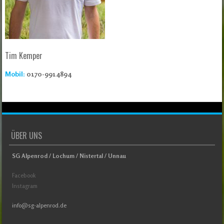
Tim Kemper
Mobil:
0170-9914894
ÜBER UNS
SG Alpenrod / Lochum / Nistertal / Unnau
Facebook
Instagram
info@sg-alpenrod.de