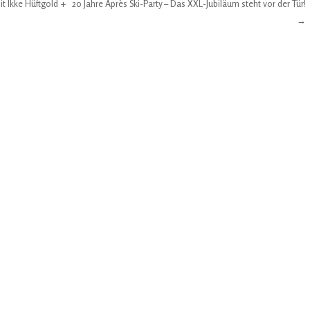
it Ikke Hüftgold +
20 Jahre Après Ski-Party – Das XXL-Jubiläum steht vor der Tür!
→