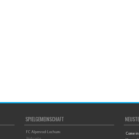
SPIELGEMEINSCHAFT
NEUSTE
FC Alpenrod-Lochum:
Come in 
Webseite