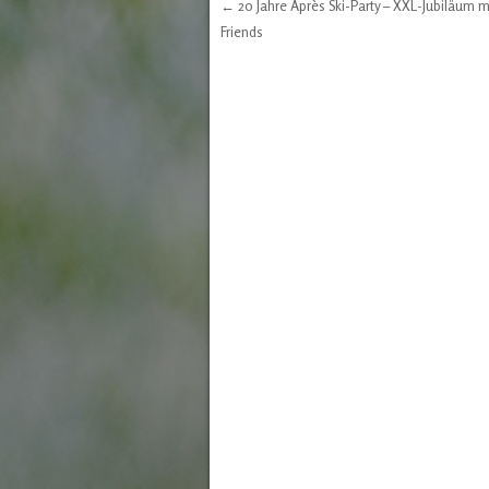
←
20 Jahre Après Ski-Party – XXL-Jubiläum m
Post navigation
Friends