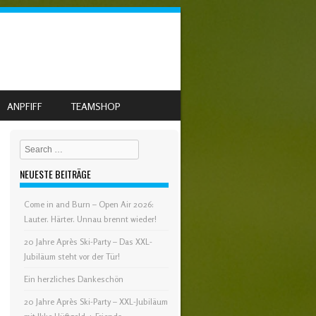
ANPFIFF
TEAMSHOP
Search
NEUESTE BEITRÄGE
Come in and Burn – Open Air 2026:
Lauter. Härter. Unnau brennt wieder!
20 Jahre Après Ski-Party – Das XXL-
Jubiläum steht vor der Tür!
Ein herzliches Dankeschön
20 Jahre Après Ski-Party – XXL-Jubiläum