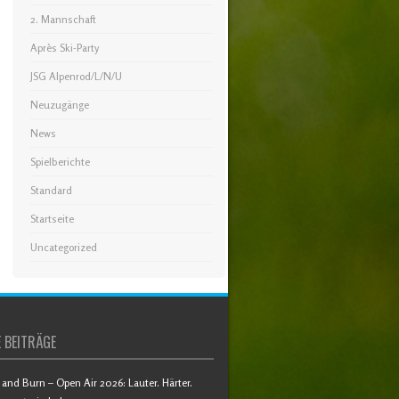
2. Mannschaft
Après Ski-Party
JSG Alpenrod/L/N/U
Neuzugänge
News
Spielberichte
Standard
Startseite
Uncategorized
 BEITRÄGE
and Burn – Open Air 2026: Lauter. Härter.