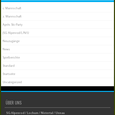
1. Mannschaft
2. Mannschaft
Après Ski-Party
JSG Alpenrod/L/N/U
Neuzugänge
News
Spielberichte
Standard
Startseite
Uncategorized
ÜBER UNS
SG Alpenrod / Lochum / Nistertal / Unnau