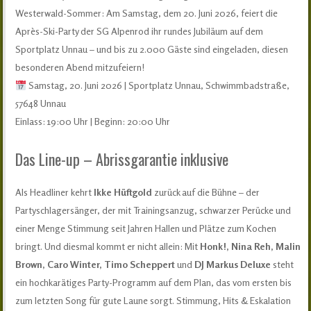
Westerwald-Sommer: Am Samstag, dem 20. Juni 2026, feiert die
Après-Ski-Party der SG Alpenrod ihr rundes Jubiläum auf dem
Sportplatz Unnau – und bis zu 2.000 Gäste sind eingeladen, diesen
besonderen Abend mitzufeiern!
Samstag, 20. Juni 2026 | Sportplatz Unnau, Schwimmbadstraße,
57648 Unnau
Einlass: 19:00 Uhr | Beginn: 20:00 Uhr
Das Line-up – Abrissgarantie inklusive
Als Headliner kehrt
Ikke Hüftgold
zurück auf die Bühne – der
Partyschlagersänger, der mit Trainingsanzug, schwarzer Perücke und
einer Menge Stimmung seit Jahren Hallen und Plätze zum Kochen
bringt. Und diesmal kommt er nicht allein: Mit
Honk!, Nina Reh, Malin
Brown, Caro Winter, Timo Scheppert
und
DJ Markus Deluxe
steht
ein hochkarätiges Party-Programm auf dem Plan, das vom ersten bis
zum letzten Song für gute Laune sorgt. Stimmung, Hits & Eskalation