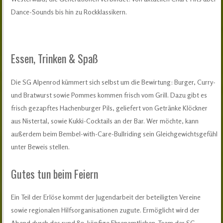
Dance-Sounds bis hin zu Rockklassikern.
Essen, Trinken & Spaß
Die SG Alpenrod kümmert sich selbst um die Bewirtung: Burger, Curry-
und Bratwurst sowie Pommes kommen frisch vom Grill. Dazu gibt es
frisch gezapftes Hachenburger Pils, geliefert von Getränke Klöckner
aus Nistertal, sowie Kukki-Cocktails an der Bar. Wer möchte, kann
außerdem beim Bembel-with-Care-Bullriding sein Gleichgewichtsgefühl
unter Beweis stellen.
Gutes tun beim Feiern
Ein Teil der Erlöse kommt der Jugendarbeit der beteiligten Vereine
sowie regionalen Hilfsorganisationen zugute. Ermöglicht wird der
Abend durch das rund 80-köpfige Ehrenamtlichen-Team der SG