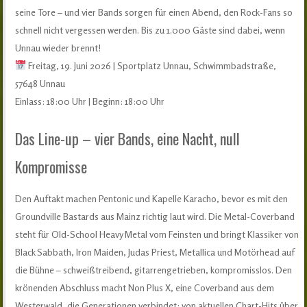
seine Tore – und vier Bands sorgen für einen Abend, den Rock-Fans so
schnell nicht vergessen werden. Bis zu 1.000 Gäste sind dabei, wenn
Unnau wieder brennt!
Freitag, 19. Juni 2026 | Sportplatz Unnau, Schwimmbadstraße,
57648 Unnau
Einlass: 18:00 Uhr | Beginn: 18:00 Uhr
Das Line-up – vier Bands, eine Nacht, null
Kompromisse
Den Auftakt machen Pentonic und Kapelle Karacho, bevor es mit den
Groundville Bastards aus Mainz richtig laut wird. Die Metal-Coverband
steht für Old-School Heavy Metal vom Feinsten und bringt Klassiker von
Black Sabbath, Iron Maiden, Judas Priest, Metallica und Motörhead auf
die Bühne – schweißtreibend, gitarrengetrieben, kompromisslos. Den
krönenden Abschluss macht Non Plus X, eine Coverband aus dem
Westerwald, die Generationen verbindet: von aktuellen Chart-Hits über