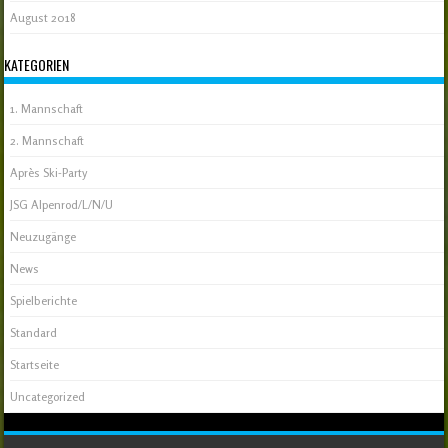
August 2018
KATEGORIEN
1. Mannschaft
2. Mannschaft
Après Ski-Party
JSG Alpenrod/L/N/U
Neuzugänge
News
Spielberichte
Standard
Startseite
Uncategorized