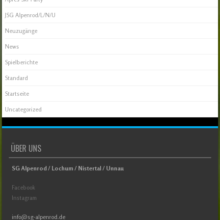
JSG Alpenrod/L/N/U
Neuzugänge
News
Spielberichte
Standard
Startseite
Uncategorized
ÜBER UNS
SG Alpenrod / Lochum / Nistertal / Unnau
Facebook
Instagram
info@sg-alpenrod.de