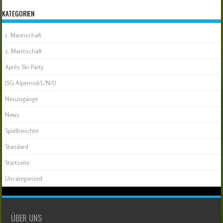
KATEGORIEN
1. Mannschaft
2. Mannschaft
Après Ski-Party
JSG Alpenrod/L/N/U
Neuzugänge
News
Spielberichte
Standard
Startseite
Uncategorized
ÜBER UNS