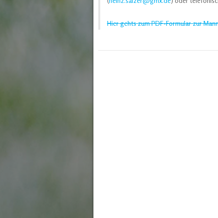
(
heinz.salzer@gmx.de
) oder telefonis
Hier gehts zum PDF-Formular zur Man