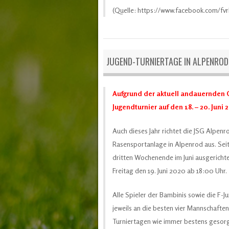
(Quelle: https://www.facebook.com/fvr
JUGEND-TURNIERTAGE IN ALPENROD
Aufgrund der aktuell andauernden C
Jugendturnier auf den 18. – 20. Juni 
Auch dieses Jahr richtet die JSG Alpenr
Rasensportanlage in Alpenrod aus. Sei
dritten Wochenende im Juni ausgericht
Freitag den 19. Juni 2020 ab 18:00 Uhr.
Alle Spieler der Bambinis sowie die F-
jeweils an die besten vier Mannschafte
Turniertagen wie immer bestens gesorgt