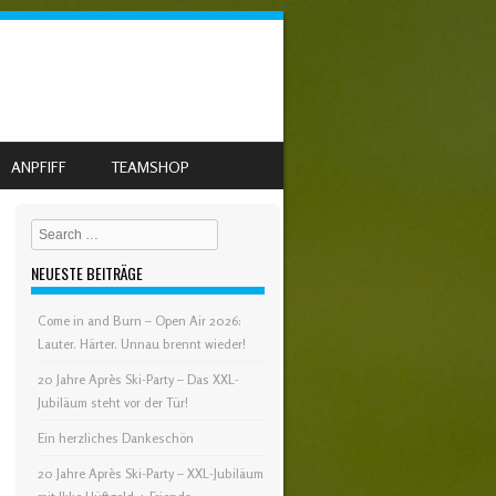
ANPFIFF
TEAMSHOP
Search
NEUESTE BEITRÄGE
Come in and Burn – Open Air 2026:
Lauter. Härter. Unnau brennt wieder!
20 Jahre Après Ski-Party – Das XXL-
Jubiläum steht vor der Tür!
Ein herzliches Dankeschön
20 Jahre Après Ski-Party – XXL-Jubiläum