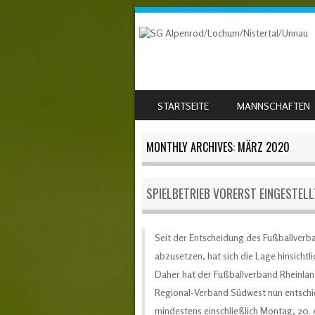
SKIP TO CONTENT
STARTSEITE
MANNSCHAFTEN
MENU
MONTHLY ARCHIVES:
MÄRZ 2020
SPIELBETRIEB VORERST EINGESTELL
Seit der Entscheidung des Fußballverba
abzusetzen, hat sich die Lage hinsichtl
Daher hat der Fußballverband Rheinla
Regional-Verband Südwest nun entschie
mindestens einschließlich Montag, 20. A