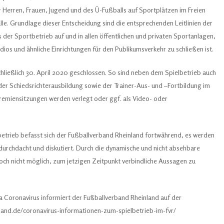
 Herren, Frauen, Jugend und des Ü-Fußballs auf Sportplätzen im Freien
le. Grundlage dieser Entscheidung sind die entsprechenden Leitlinien der
der Sportbetrieb auf und in allen öffentlichen und privaten Sportanlagen,
os und ähnliche Einrichtungen für den Publikumsverkehr zu schließen ist.
chließlich 30. April 2020 geschlossen. So sind neben dem Spielbetrieb auch
er Schiedsrichterausbildung sowie der Trainer-Aus- und –Fortbildung im
emiensitzungen werden verlegt oder ggf. als Video- oder
betrieb befasst sich der Fußballverband Rheinland fortwährend, es werden
urchdacht und diskutiert. Durch die dynamische und nicht absehbare
doch nicht möglich, zum jetzigen Zeitpunkt verbindliche Aussagen zu
 Coronavirus informiert der Fußballverband Rheinland auf der
land.de/coronavirus-informationen-zum-spielbetrieb-im-fvr/