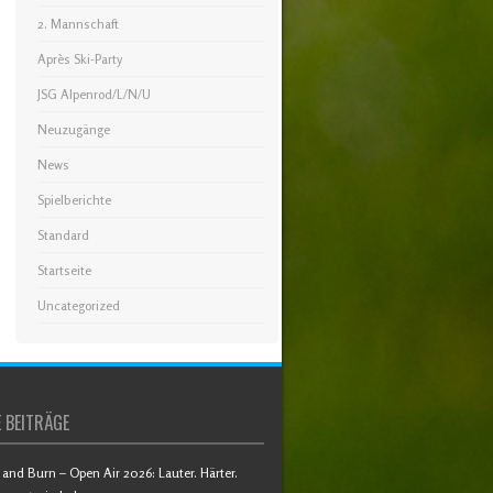
2. Mannschaft
Après Ski-Party
JSG Alpenrod/L/N/U
Neuzugänge
News
Spielberichte
Standard
Startseite
Uncategorized
 BEITRÄGE
and Burn – Open Air 2026: Lauter. Härter.