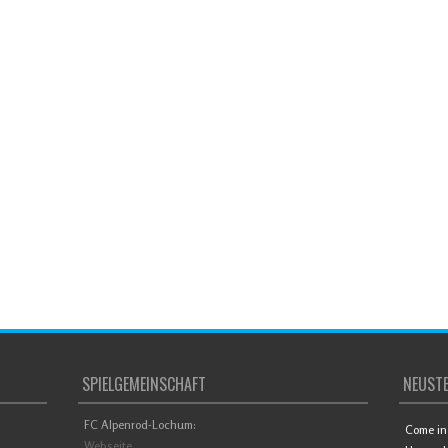
SPIELGEMEINSCHAFT
NEUSTE
FC Alpenrod-Lochum:
Come in 
Webseite