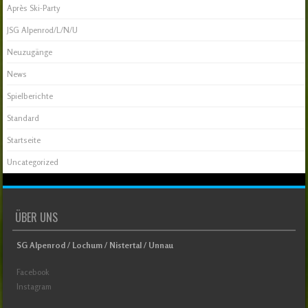
Après Ski-Party
JSG Alpenrod/L/N/U
Neuzugänge
News
Spielberichte
Standard
Startseite
Uncategorized
ÜBER UNS
SG Alpenrod / Lochum / Nistertal / Unnau
Facebook
Instagram