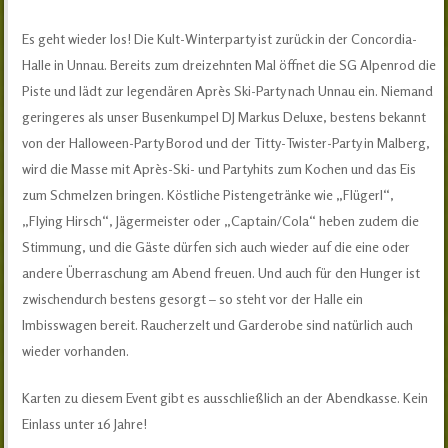
Es geht wieder los! Die Kult-Winterparty ist zurück in der Concordia-
Halle in Unnau. Bereits zum dreizehnten Mal öffnet die SG Alpenrod die
Piste und lädt zur legendären Après Ski-Party nach Unnau ein. Niemand
geringeres als unser Busenkumpel DJ Markus Deluxe, bestens bekannt
von der Halloween-Party Borod und der Titty-Twister-Party in Malberg,
wird die Masse mit Après-Ski- und Partyhits zum Kochen und das Eis
zum Schmelzen bringen. Köstliche Pistengetränke wie „Flügerl“,
„Flying Hirsch“, Jägermeister oder „Captain/Cola“ heben zudem die
Stimmung, und die Gäste dürfen sich auch wieder auf die eine oder
andere Überraschung am Abend freuen. Und auch für den Hunger ist
zwischendurch bestens gesorgt – so steht vor der Halle ein
Imbisswagen bereit. Raucherzelt und Garderobe sind natürlich auch
wieder vorhanden.
Karten zu diesem Event gibt es ausschließlich an der Abendkasse. Kein
Einlass unter 16 Jahre!