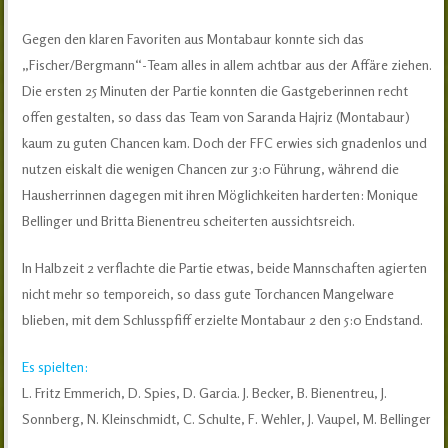
Gegen den klaren Favoriten aus Montabaur konnte sich das
„Fischer/Bergmann“-Team alles in allem achtbar aus der Affäre ziehen.
Die ersten 25 Minuten der Partie konnten die Gastgeberinnen recht
offen gestalten, so dass das Team von Saranda Hajriz (Montabaur)
kaum zu guten Chancen kam. Doch der FFC erwies sich gnadenlos und
nutzen eiskalt die wenigen Chancen zur 3:0 Führung, während die
Hausherrinnen dagegen mit ihren Möglichkeiten harderten: Monique
Bellinger und Britta Bienentreu scheiterten aussichtsreich.
In Halbzeit 2 verflachte die Partie etwas, beide Mannschaften agierten
nicht mehr so temporeich, so dass gute Torchancen Mangelware
blieben, mit dem Schlusspfiff erzielte Montabaur 2 den 5:0 Endstand.
Es spielten:
L. Fritz Emmerich, D. Spies, D. Garcia. J. Becker, B. Bienentreu, J.
Sonnberg, N. Kleinschmidt, C. Schulte, F. Wehler, J. Vaupel, M. Bellinger