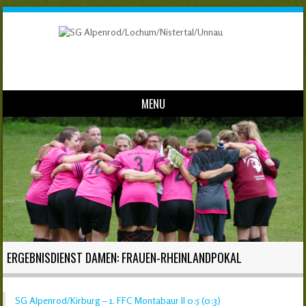
MENU
Skip to content
ERGEBNISDIENST DAMEN: FRAUEN-RHEINLANDPOKAL
SG Alpenrod/Kirburg – 1. FFC Montabaur II 0:5 (0:3)