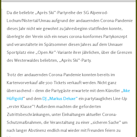
Da die beliebte „Après Ski“-Partyreihe der SG Alpenrod-
Lochum/Nistertal/Unnau aufgrund der andauernden Corona-Pandemie
dieses Jahr nicht wie gewohnt zu Jahresbeginn stattfinden konnte,
überlegte der Verein sich ein neues corona-konformes Partykonzept
und veranstaltete im Spätsommer diesen Jahres auf dem Unnauer
Sportplatz eine „Open Air“-Variante ihrer jährlichen, über die Grenzen
des Westerwaldes beliebten, „Après Ski“-Party.
Trotz der andauernden Corona-Pandemie konnten bereits im
Kartenvorverkauf alle 500 Tickets verkauft werden. Nicht ganz
überraschend – denn die Partygäste erwartete mit dem Künstler „
Ikke
Hüftgold
“ und dem
DJ „Markus Deluxe“
ein partytaugliches Line-Up
„erster Klasse“! Außerdem machten die geforderten
Zutrittsbeschränkungen, unter Einhaltungen aktueller Corona-
Schutzmaßnahmen, die Veranstaltung zu einer „sicheren Sache“ um
nach langer Abstinenz endlich mal wieder mit Freunden feiern zu