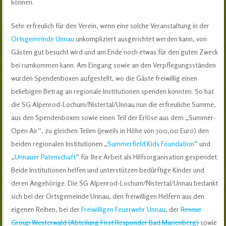
können.
Sehr erfreulich für den Verein, wenn eine solche Veranstaltung in der
Ortsgemeinde Unnau
unkompliziert ausgerichtet werden kann, von
Gästen gut besucht wird und am Ende noch etwas für den guten Zweck
bei rumkommen kann. Am Eingang sowie an den Verpflegungsständen
wurden Spendenboxen aufgestellt, wo die Gäste freiwillig einen
beliebigen Betrag an regionale Institutionen spenden konnten. So hat
die SG Alpenrod-Lochum/Nistertal/Unnau nun die erfreuliche Summe,
aus den Spendenboxen sowie einen Teil der Erlöse aus dem „Summer-
Open Air“, zu gleichen Teilen (jeweils in Höhe von 500,00 Euro) den
beiden regionalen Institutionen „
Summerfield Kids Foundation
“ und
„
Unnauer Patenschaft
“ für Ihre Arbeit als Hilfsorganisation gespendet.
Beide Institutionen helfen und unterstützen bedürftige Kinder und
deren Angehörige. Die SG Alpenrod-Lochum/Nistertal/Unnau bedankt
sich bei der Ortsgemeinde Unnau, den freiwilligen Helfern aus den
eigenen Reihen, bei der
Freiwilligen Feuerwehr Unnau
, der
Rescue
Group Westerwald (Abteilung First Responder Bad Marienberg)
sowie