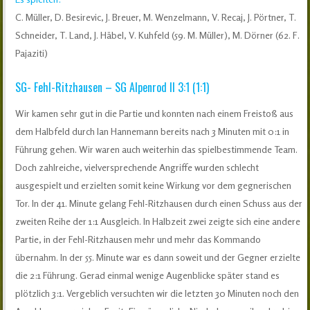
C. Müller, D. Besirevic, J. Breuer, M. Wenzelmann, V. Recaj, J. Pörtner, T.
Schneider, T. Land, J. Häbel, V. Kuhfeld (59. M. Müller), M. Dörner (62. F.
Pajaziti)
SG- Fehl-Ritzhausen – SG Alpenrod II 3:1 (1:1)
Wir kamen sehr gut in die Partie und konnten nach einem Freistoß aus
dem Halbfeld durch Ian Hannemann bereits nach 3 Minuten mit 0:1 in
Führung gehen. Wir waren auch weiterhin das spielbestimmende Team.
Doch zahlreiche, vielversprechende Angriffe wurden schlecht
ausgespielt und erzielten somit keine Wirkung vor dem gegnerischen
Tor. In der 41. Minute gelang Fehl-Ritzhausen durch einen Schuss aus der
zweiten Reihe der 1:1 Ausgleich. In Halbzeit zwei zeigte sich eine andere
Partie, in der Fehl-Ritzhausen mehr und mehr das Kommando
übernahm. In der 55. Minute war es dann soweit und der Gegner erzielte
die 2:1 Führung. Gerad einmal wenige Augenblicke später stand es
plötzlich 3:1. Vergeblich versuchten wir die letzten 30 Minuten noch den