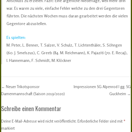
Anschluss zu erzielen. Fazit: Eine ärgerliche Niederlage, weil mehr drin
war. Es waren zu viele, einfache Fehler welche zu den drei Gegentoren
führten. Die nächsten Wochen muss daran gearbeitet werden die vielen
Gegentore abzustellen.
Es spielten:
M. Peter, L. Benner, T. Salzer, V. Schulz, T. Lichtenthäler, S. Söhngen
(60. J. Smelszus), C. Greeb (84. M. Reichmann), K. Pajaziti (70. E. Recaj),
I. Hannemann, F. Schmidt, M. Klöckner
←
Neuer Trikotsponsor
Impressionen SG Alpenrod I gg. SG
Post navigation
Damenmannschaft (Saison 2019/2020)
Guckheim
→
Schreibe einen Kommentar
Deine E-Mail-Adresse wird nicht veröffentlicht.
Erforderliche Felder sind mit
*
markiert