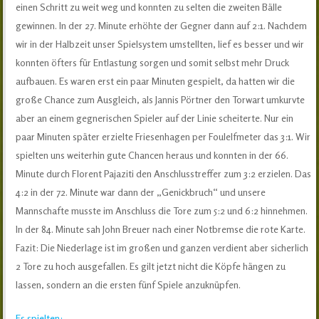
einen Schritt zu weit weg und konnten zu selten die zweiten Bälle
gewinnen. In der 27. Minute erhöhte der Gegner dann auf 2:1. Nachdem
wir in der Halbzeit unser Spielsystem umstellten, lief es besser und wir
konnten öfters für Entlastung sorgen und somit selbst mehr Druck
aufbauen. Es waren erst ein paar Minuten gespielt, da hatten wir die
große Chance zum Ausgleich, als Jannis Pörtner den Torwart umkurvte
aber an einem gegnerischen Spieler auf der Linie scheiterte. Nur ein
paar Minuten später erzielte Friesenhagen per Foulelfmeter das 3:1. Wir
spielten uns weiterhin gute Chancen heraus und konnten in der 66.
Minute durch Florent Pajaziti den Anschlusstreffer zum 3:2 erzielen. Das
4:2 in der 72. Minute war dann der „Genickbruch“ und unsere
Mannschafte musste im Anschluss die Tore zum 5:2 und 6:2 hinnehmen.
In der 84. Minute sah John Breuer nach einer Notbremse die rote Karte.
Fazit: Die Niederlage ist im großen und ganzen verdient aber sicherlich
2 Tore zu hoch ausgefallen. Es gilt jetzt nicht die Köpfe hängen zu
lassen, sondern an die ersten fünf Spiele anzuknüpfen.
Es spielten: