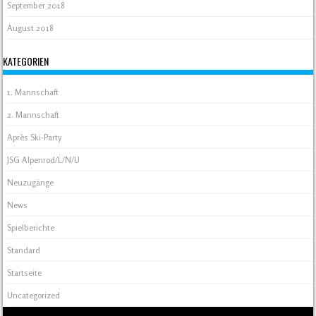
September 2018
August 2018
KATEGORIEN
1. Mannschaft
2. Mannschaft
Après Ski-Party
JSG Alpenrod/L/N/U
Neuzugänge
News
Spielberichte
Standard
Startseite
Uncategorized