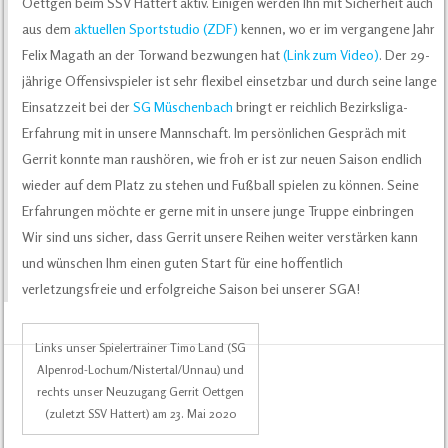
Oettgen beim SSV Hattert aktiv. Einigen werden Ihn mit Sicherheit auch
aus dem
aktuellen Sportstudio (ZDF)
kennen, wo er im vergangene Jahr
Felix Magath an der Torwand bezwungen hat
(Link zum Video)
. Der 29-
jährige Offensivspieler ist sehr flexibel einsetzbar und durch seine lange
Einsatzzeit bei der
SG Müschenbach
bringt er reichlich Bezirksliga-
Erfahrung mit in unsere Mannschaft. Im persönlichen Gespräch mit
Gerrit konnte man raushören, wie froh er ist zur neuen Saison endlich
wieder auf dem Platz zu stehen und Fußball spielen zu können. Seine
Erfahrungen möchte er gerne mit in unsere junge Truppe einbringen
Wir sind uns sicher, dass Gerrit unsere Reihen weiter verstärken kann
und wünschen Ihm einen guten Start für eine hoffentlich
verletzungsfreie und erfolgreiche Saison bei unserer SGA!
Links unser Spielertrainer Timo Land (SG
Alpenrod-Lochum/Nistertal/Unnau) und
rechts unser Neuzugang Gerrit Oettgen
(zuletzt SSV Hattert) am 23. Mai 2020