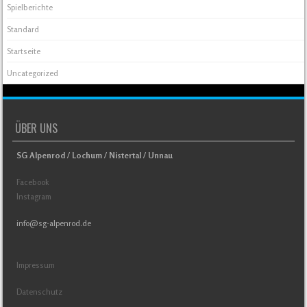
Spielberichte
Standard
Startseite
Uncategorized
ÜBER UNS
SG Alpenrod / Lochum / Nistertal / Unnau
Facebook
Instagram
info@sg-alpenrod.de
Impressum
Datenschutz