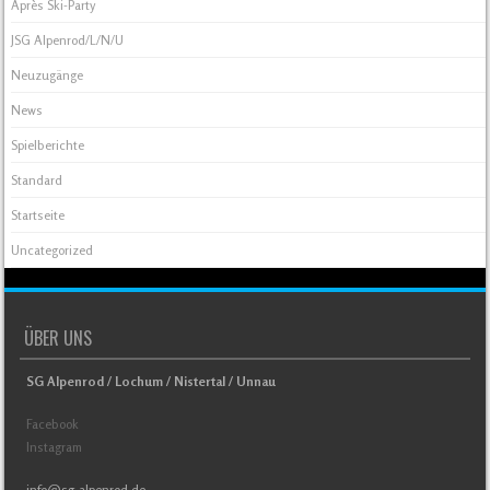
Après Ski-Party
JSG Alpenrod/L/N/U
Neuzugänge
News
Spielberichte
Standard
Startseite
Uncategorized
ÜBER UNS
SG Alpenrod / Lochum / Nistertal / Unnau
Facebook
Instagram
info@sg-alpenrod.de