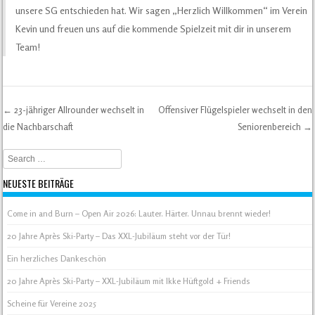
unsere SG entschieden hat. Wir sagen „Herzlich Willkommen“ im Verein
Kevin und freuen uns auf die kommende Spielzeit mit dir in unserem
Team!
←
23-jähriger Allrounder wechselt in
Offensiver Flügelspieler wechselt in den
Post navigation
die Nachbarschaft
Seniorenbereich
→
Search
NEUESTE BEITRÄGE
Come in and Burn – Open Air 2026: Lauter. Härter. Unnau brennt wieder!
20 Jahre Après Ski-Party – Das XXL-Jubiläum steht vor der Tür!
Ein herzliches Dankeschön
20 Jahre Après Ski-Party – XXL-Jubiläum mit Ikke Hüftgold + Friends
Scheine für Vereine 2025