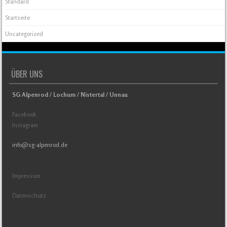
Standard
Startseite
Uncategorized
ÜBER UNS
SG Alpenrod / Lochum / Nistertal / Unnau
Facebook
Instagram
info@sg-alpenrod.de
Impressum
Datenschutz