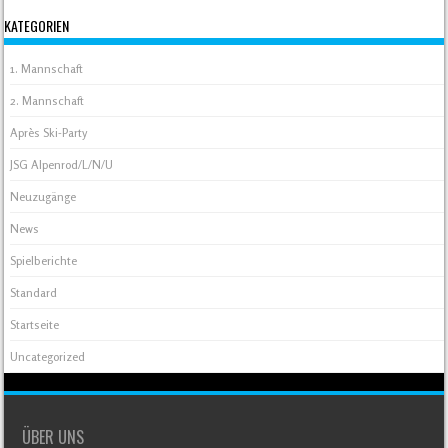
KATEGORIEN
1. Mannschaft
2. Mannschaft
Après Ski-Party
JSG Alpenrod/L/N/U
Neuzugänge
News
Spielberichte
Standard
Startseite
Uncategorized
ÜBER UNS