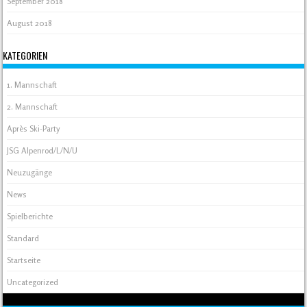
September 2018
August 2018
KATEGORIEN
1. Mannschaft
2. Mannschaft
Après Ski-Party
JSG Alpenrod/L/N/U
Neuzugänge
News
Spielberichte
Standard
Startseite
Uncategorized