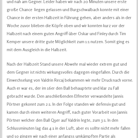
und nah am Gegner. Leider haben wir nach 20 Minuten unsere erste
große Chance liegen gelassen und Burgschwalbach konnte mit einer
Chance in der ersten Halbzeit in Führung gehen, aber anders als in der
Woche zuvor blieben die Köpfe oben und wir konnten kurz vor der
Halbzeit nach einem guten Angriff über Oskar und Finley durch Tim
Kemper unsere dritte gute Möglichkeit zum 1:1 nutzen. Somit ging es
mit dem Ausgleich in die Halbzeit.
Nach der Halbzeit Stand unsere Abwehr mal wieder extrem gut und
dem Gegner ist nichts wirkungsvolles dagegen eingefallen. Durch die
Einwechselung von Valdrin Recaj bekammen wir mehr Druck nach vorne.
Auch er war es, der im 16er den Ball behauptete und klar zu Fall
gebracht wurde. Den anschließenden Elfmeter verwandelte Jannis
Pörtner gekonnt zum 2:1. In der Folge standen wir defensiv gut und
kamen durch einen weiteren Angriff, nach guter Vorarbeit von Jannis
Pörtner welcher den Ball Quer auf Valdrin legte, zum 3:1. In den
Schlussminuten lag das 4:1 in der Luft, aber es sollte nicht mehr fallen
und so gingen wir nach einer anfangss umkämpften Partie als