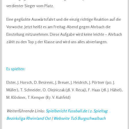
verdienter Sieger vom Platz.
Eine geglückte Auswärtsfahrt und die einzig richtige Reaktion auf die
Vorwoche. Jetzt heißt es am Freitag-Abend gegen Ahrbach die
Einstellung mitzunehmen. Diese Aufgabe wird keine leichte – Ahrbach
zählt zu den Top 3 der Klasse und wird uns alles abverlangen.
Es spielten:
Elster, J. Horsch, D. Besirevic, J. Breuer, J. Heidrich, J. Pörtner (90. J.
Müller), T. Schneider, O. Olejniczak (58. V. Recaj), F. Haas (78. J. Häbel),
M. Klöckner, T. Kemper (87. V. Kuhfeld)
Weiterführende Links:
Spielbericht Fussball.de
| 2. Spieltag
Bezirksliga Rheinland Ost
|
Webseite TuS Burgschwalbach