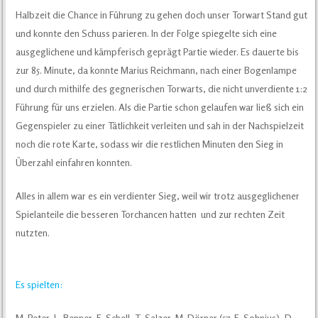
Halbzeit die Chance in Führung zu gehen doch unser Torwart Stand gut
und konnte den Schuss parieren. In der Folge spiegelte sich eine
ausgeglichene und kämpferisch geprägt Partie wieder. Es dauerte bis
zur 85. Minute, da konnte Marius Reichmann, nach einer Bogenlampe
und durch mithilfe des gegnerischen Torwarts, die nicht unverdiente 1:2
Führung für uns erzielen. Als die Partie schon gelaufen war ließ sich ein
Gegenspieler zu einer Tätlichkeit verleiten und sah in der Nachspielzeit
noch die rote Karte, sodass wir die restlichen Minuten den Sieg in
Überzahl einfahren konnten.
Alles in allem war es ein verdienter Sieg, weil wir trotz ausgeglichener
Spielanteile die besseren Torchancen hatten und zur rechten Zeit
nutzten.
Es spielten:
M. Peter, L. Benner, F. Schell, T. Salzer, M. Dörner (57. F. Sohnius), D.