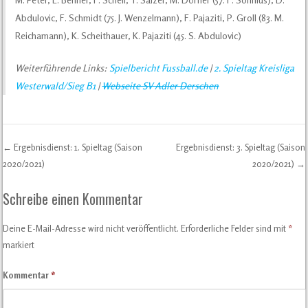
Abdulovic, F. Schmidt (75. J. Wenzelmann), F. Pajaziti, P. Groll (83. M.
Reichamann), K. Scheithauer, K. Pajaziti (45. S. Abdulovic)
Weiterführende Links:
Spielbericht Fussball.de
|
2. Spieltag Kreisliga
Westerwald/Sieg B1
|
Webseite SV Adler Derschen
←
Ergebnisdienst: 1. Spieltag (Saison
Ergebnisdienst: 3. Spieltag (Saison
Post navigation
2020/2021)
2020/2021)
→
Schreibe einen Kommentar
Deine E-Mail-Adresse wird nicht veröffentlicht.
Erforderliche Felder sind mit
*
markiert
Kommentar
*