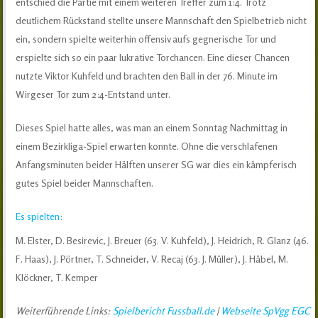
entschied die Partie mit einem weiteren Treffer zum 1:4. Trotz
deutlichem Rückstand stellte unsere Mannschaft den Spielbetrieb nicht
ein, sondern spielte weiterhin offensiv aufs gegnerische Tor und
erspielte sich so ein paar lukrative Torchancen. Eine dieser Chancen
nutzte Viktor Kuhfeld und brachten den Ball in der 76. Minute im
Wirgeser Tor zum 2:4-Entstand unter.
Dieses Spiel hatte alles, was man an einem Sonntag Nachmittag in
einem Bezirkliga-Spiel erwarten konnte. Ohne die verschlafenen
Anfangsminuten beider Hälften unserer SG war dies ein kämpferisch
gutes Spiel beider Mannschaften.
Es spielten:
M. Elster, D. Besirevic, J. Breuer (63. V. Kuhfeld), J. Heidrich, R. Glanz (46.
F. Haas), J. Pörtner, T. Schneider, V. Recaj (63. J. Müller), J. Häbel, M.
Klöckner, T. Kemper
Weiterführende Links:
Spielbericht Fussball.de
|
Webseite SpVgg EGC