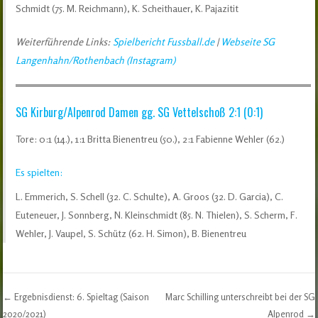
Schmidt (75. M. Reichmann), K. Scheithauer, K. Pajazitit
Weiterführende Links:
Spielbericht Fussball.de
|
Webseite SG
Langenhahn/Rothenbach (Instagram)
SG Kirburg/Alpenrod Damen gg. SG Vettelschoß 2:1 (0:1)
Tore: 0:1 (14.), 1:1 Britta Bienentreu (50.), 2:1 Fabienne Wehler (62.)
Es spielten:
L. Emmerich, S. Schell (32. C. Schulte), A. Groos (32. D. Garcia), C.
Euteneuer, J. Sonnberg, N. Kleinschmidt (85. N. Thielen), S. Scherm, F.
Wehler, J. Vaupel, S. Schütz (62. H. Simon), B. Bienentreu
←
Ergebnisdienst: 6. Spieltag (Saison
Marc Schilling unterschreibt bei der SG
2020/2021)
Alpenrod
→