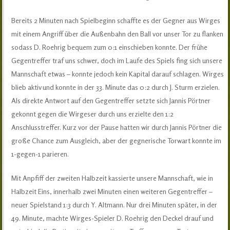
Bereits 2 Minuten nach Spielbeginn schaffte es der Gegner aus Wirges
mit einem Angriff über die Außenbahn den Ball vor unser Tor zu flanken
sodass D. Roehrig bequem zum 0:1 einschieben konnte. Der frühe
Gegentreffer traf uns schwer, doch im Laufe des Spiels fing sich unsere
Mannschaft etwas – konnte jedoch kein Kapital darauf schlagen. Wirges
blieb aktiv und konnte in der 33. Minute das 0:2 durch J. Sturm erzielen.
Als direkte Antwort auf den Gegentreffer setzte sich Jannis Pörtner
gekonnt gegen die Wirgeser durch uns erzielte den 1:2
Anschlusstreffer. Kurz vor der Pause hatten wir durch Jannis Pörtner die
große Chance zum Ausgleich, aber der gegnerische Torwart konnte im
1-gegen-1 parieren.
Mit Anpfiff der zweiten Halbzeit kassierte unsere Mannschaft, wie in
Halbzeit Eins, innerhalb zwei Minuten einen weiteren Gegentreffer –
neuer Spielstand 1:3 durch Y. Altmann. Nur drei Minuten später, in der
49. Minute, machte Wirges-Spieler D. Roehrig den Deckel drauf und