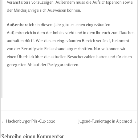
Veranstalters vorzuzeigen. Außerdem muss die Aufsichtsperson sowie
der Minderjährige sich Ausweisen können.
Außenbereich
: In diesem Jahr gibt es einen eingezäunten
Außenbereich in dem der Imbiss steht und in dem Ihr euch zum Rauchen
aufhalten dürft. Wer diesen eingezäunten Bereich verlässt, bekommt
von der Security sein Einlassband abgeschnitten. Nur so können wir
einen Überblick über die aktuellen Besucherzahlen haben und für einen
geregelten Ablauf der Party garantieren.
←
Hachenburger Pils-Cup 2020
Jugend-Turniertage in Alpenrod
→
Post navigation
Schreibe einen Kommentar