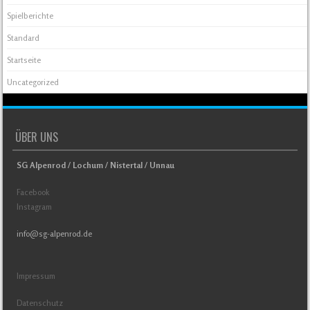
Spielberichte
Standard
Startseite
Uncategorized
ÜBER UNS
SG Alpenrod / Lochum / Nistertal / Unnau
Facebook
Instagram
info@sg-alpenrod.de
Impressum
Datenschutz