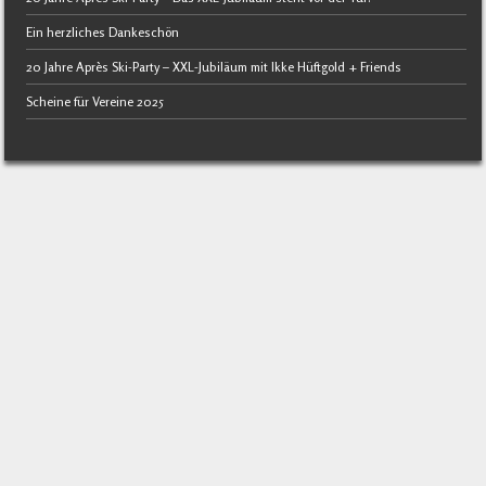
Ein herzliches Dankeschön
20 Jahre Après Ski-Party – XXL-Jubiläum mit Ikke Hüftgold + Friends
Scheine für Vereine 2025