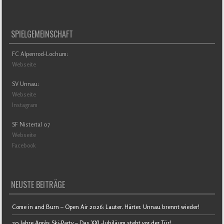
SPIELGEMEINSCHAFT
FC Alpenrod-Lochum:
Webseite
SV Unnau:
Webseite
Instagram
SF Nistertal 07
Webseite
Facebook
NEUSTE BEITRÄGE
Come in and Burn – Open Air 2026: Lauter. Härter. Unnau brennt wieder!
20 Jahre Après Ski-Party – Das XXL-Jubiläum steht vor der Tür!