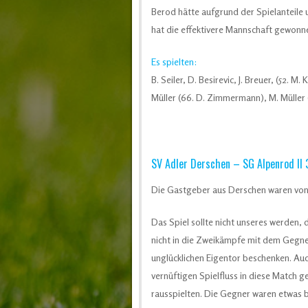
Berod hätte aufgrund der Spielanteile 
hat die effektivere Mannschaft gewonn
Es spielten:
B. Seiler, D. Besirevic, J. Breuer, (52. M. 
Müller (66. D. Zimmermann), M. Müller (
SV Adler Derschen – SG Alpenrod II 3
Die Gastgeber aus Derschen waren von 
Das Spiel sollte nicht unseres werden, 
nicht in die Zweikämpfe mit dem Gegne
unglücklichen Eigentor beschenken. Auc
vernüftigen Spielfluss in diese Match
rausspielten. Die Gegner waren etwas be