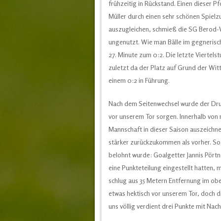
frühzeitig in Rückstand. Einen dieser P
Müller durch einen sehr schönen Spielz
auszugleichen, schmieß die SG Berod-W
ungenutzt. Wie man Bälle im gegnerische
27. Minute zum 0:2. Die letzte Viertelst
zuletzt da der Platz auf Grund der Wit
einem 0:2 in Führung.
Nach dem Seitenwechsel wurde der Dru
vor unserem Tor sorgen. Innerhalb von 
Mannschaft in dieser Saison auszeichne
stärker zurückzukommen als vorher. So 
belohnt wurde: Goalgetter Jannis Pörtner
eine Punkteteilung eingestellt hatten, 
schlug aus 35 Metern Entfernung im obe
etwas hektisch vor unserem Tor, doch d
uns völlig verdient drei Punkte mit Nac