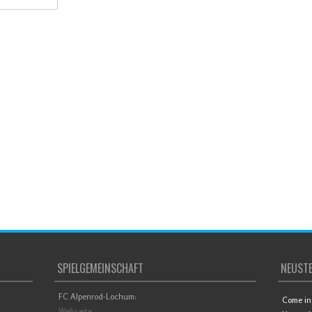
SPIELGEMEINSCHAFT
NEUSTE
FC Alpenrod-Lochum:
Come in 
Webseite