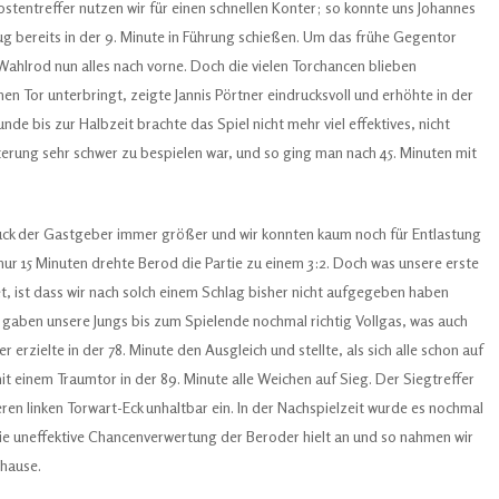
fostentreffer nutzen wir für einen schnellen Konter; so konnte uns Johannes
ug bereits in der 9. Minute in Führung schießen. Um das frühe Gegentor
ahlrod nun alles nach vorne. Doch die vielen Torchancen blieben
n Tor unterbringt, zeigte Jannis Pörtner eindrucksvoll und erhöhte in der
unde bis zur Halbzeit brachte das Spiel nicht mehr viel effektives, nicht
terung sehr schwer zu bespielen war, und so ging man nach 45. Minuten mit
ck der Gastgeber immer größer und wir konnten kaum noch für Entlastung
nur 15 Minuten drehte Berod die Partie zu einem 3:2. Doch was unsere erste
t, ist dass wir nach solch einem Schlag bisher nicht aufgegeben haben
gaben unsere Jungs bis zum Spielende nochmal richtig Vollgas, was auch
 erzielte in der 78. Minute den Ausgleich und stellte, als sich alle schon auf
mit einem Traumtor in der 89. Minute alle Weichen auf Sieg. Der Siegtreffer
ren linken Torwart-Eck unhaltbar ein. In der Nachspielzeit wurde es nochmal
ie uneffektive Chancenverwertung der Beroder hielt an und so nahmen wir
hhause.